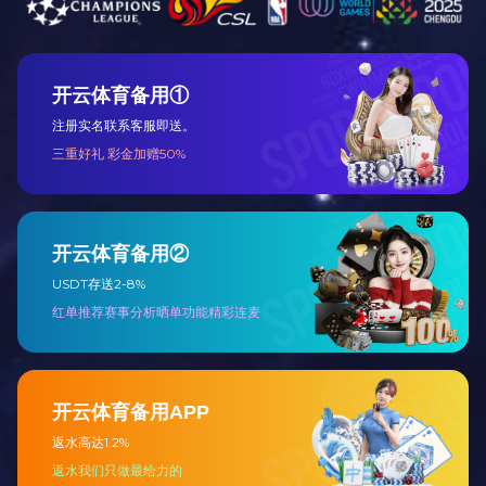
站正向高性能方向发展。例如，最新的处理器芯片采用了更先进的制程工
艺，如5纳米甚至3纳米技术，以提高处理速度和能效比。
微型化
：随着移动设备和可穿戴设备的普及，九游(NINE GAME)体育·官
方网站的微型化成为必然趋势。越来越多的元器件被设计得更小、更薄，
以适应紧凑的设备结构。
智能化
：人工智能（AI）和物联网（IoT）的发展催生了智能九游(NINE
GAME)体育·官方网站的需求。这些元器件具备自我学习、自我诊断和自
我修复等功能，能够在复杂环境中自主工作。
未来的创新方向
柔性九游(NINE GAME)体育·官方网站
：未来的九游(NINE GAME)体育·官
方网站将不仅仅局限于传统的硬质材料。柔性九游(NINE GAME)体育·官
方网站将被广泛应用于可穿戴设备、智能衣物和柔性显示器等领域。这类
元器件不仅具有优异的电学性能，还能够弯曲、折叠，适应各种形状和表
面。
纳米九游(NINE GAME)体育·官方网站
：纳米技术的进步将推动九游
(NINE GAME)体育·官方网站向更小尺度发展。纳米级别的晶体管和传感
器将带来更高的性能和更低的能耗，为未来的计算机和通信设备提供更强
大的动力。