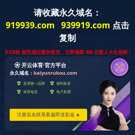
EN/中文
新闻动态
2024-07-02 16:51
九游(NINE GAME)体育·官方网站的发展与未来
分享到：
引言